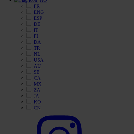
NO
FR
ENG
ESP
DE
IT
FI
DA
TR
NL
USA
AU
SE
CA
MX
ZA
JA
KO
CN