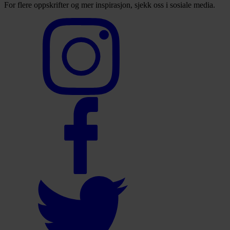
For flere oppskrifter og mer inspirasjon, sjekk oss i sosiale media.
Select
to
visit
our
Instagram
account
Select
to
visit
our
Facebook
account
Select
to
visit
our
Twitter
account