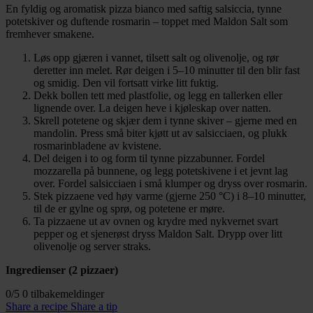
En fyldig og aromatisk pizza bianco med saftig salsiccia, tynne
potetskiver og duftende rosmarin – toppet med Maldon Salt som
fremhever smakene.
Løs opp gjæren i vannet, tilsett salt og olivenolje, og rør
deretter inn melet. Rør deigen i 5–10 minutter til den blir fast
og smidig. Den vil fortsatt virke litt fuktig.
Dekk bollen tett med plastfolie, og legg en tallerken eller
lignende over. La deigen heve i kjøleskap over natten.
Skrell potetene og skjær dem i tynne skiver – gjerne med en
mandolin. Press små biter kjøtt ut av salsicciaen, og plukk
rosmarinbladene av kvistene.
Del deigen i to og form til tynne pizzabunner. Fordel
mozzarella på bunnene, og legg potetskivene i et jevnt lag
over. Fordel salsicciaen i små klumper og dryss over rosmarin.
Stek pizzaene ved høy varme (gjerne 250 °C) i 8–10 minutter,
til de er gylne og sprø, og potetene er møre.
Ta pizzaene ut av ovnen og krydre med nykvernet svart
pepper og et sjenerøst dryss Maldon Salt. Drypp over litt
olivenolje og server straks.
Ingredienser (2 pizzaer)
0/5
0 tilbakemeldinger
Share a recipe
Share a tip