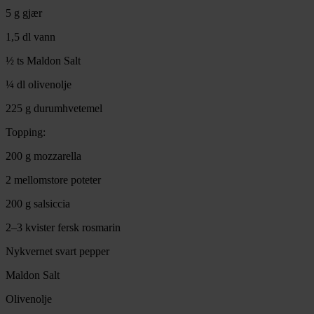
5 g gjær
1,5 dl vann
½ ts Maldon Salt
¼ dl olivenolje
225 g durumhvetemel
Topping:
200 g mozzarella
2 mellomstore poteter
200 g salsiccia
2–3 kvister fersk rosmarin
Nykvernet svart pepper
Maldon Salt
Olivenolje