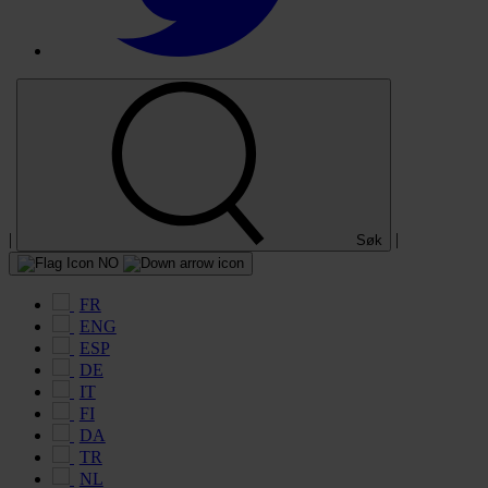
|
|
Søk
NO
FR
ENG
ESP
DE
IT
FI
DA
TR
NL