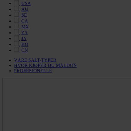
USA
AU
SE
CA
MX
ZA
JA
KO
CN
VÅRE SALT-TYPER
HVOR KJØPER DU MALDON
PROFESJONELLE
Maldon
Salt