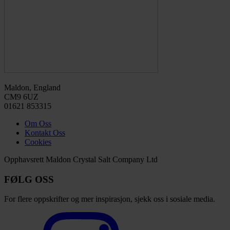
Maldon, England
CM9 6UZ
01621 853315
Om Oss
Kontakt Oss
Cookies
Opphavsrett Maldon Crystal Salt Company Ltd
FØLG OSS
For flere oppskrifter og mer inspirasjon, sjekk oss i sosiale media.
Select
to