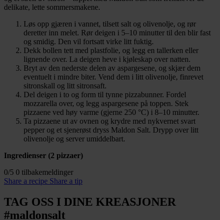
delikate, lette sommersmakene.
Løs opp gjæren i vannet, tilsett salt og olivenolje, og rør
deretter inn melet. Rør deigen i 5–10 minutter til den blir fast
og smidig. Den vil fortsatt virke litt fuktig.
Dekk bollen tett med plastfolie, og legg en tallerken eller
lignende over. La deigen heve i kjøleskap over natten.
Bryt av den nederste delen av aspargesene, og skjær dem
eventuelt i mindre biter. Vend dem i litt olivenolje, finrevet
sitronskall og litt sitronsaft.
Del deigen i to og form til tynne pizzabunner. Fordel
mozzarella over, og legg aspargesene på toppen. Stek
pizzaene ved høy varme (gjerne 250 °C) i 8–10 minutter.
Ta pizzaene ut av ovnen og krydre med nykvernet svart
pepper og et sjenerøst dryss Maldon Salt. Drypp over litt
olivenolje og server umiddelbart.
Ingredienser (2 pizzaer)
0/5
0 tilbakemeldinger
Share a recipe
Share a tip
TAG OSS I DINE KREASJONER
#maldonsalt