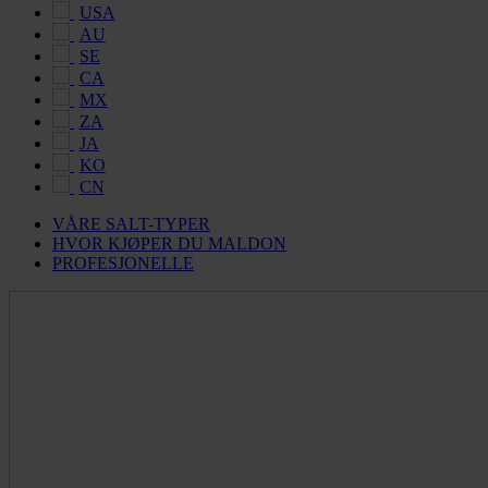
USA
AU
SE
CA
MX
ZA
JA
KO
CN
VÅRE SALT-TYPER
HVOR KJØPER DU MALDON
PROFESJONELLE
Maldon
Salt