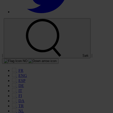
|
|
Søk
NO
FR
ENG
ESP
DE
IT
FI
DA
TR
NL