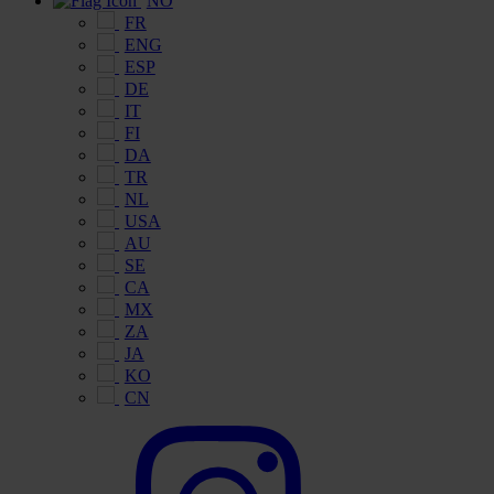
NO
FR
ENG
ESP
DE
IT
FI
DA
TR
NL
USA
AU
SE
CA
MX
ZA
JA
KO
CN