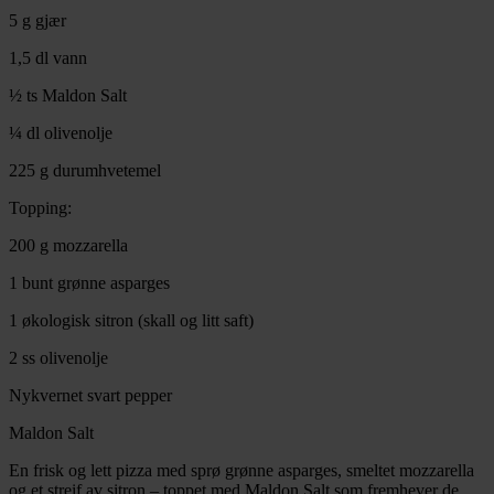
5 g gjær
1,5 dl vann
½ ts Maldon Salt
¼ dl olivenolje
225 g durumhvetemel
Topping:
200 g mozzarella
1 bunt grønne asparges
1 økologisk sitron (skall og litt saft)
2 ss olivenolje
Nykvernet svart pepper
Maldon Salt
En frisk og lett pizza med sprø grønne asparges, smeltet mozzarella
og et streif av sitron – toppet med Maldon Salt som fremhever de