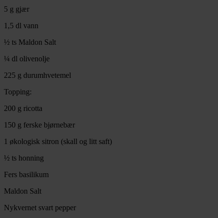
5 g gjær
1,5 dl vann
½ ts Maldon Salt
¼ dl olivenolje
225 g durumhvetemel
Topping:
200 g ricotta
150 g ferske bjørnebær
1 økologisk sitron (skall og litt saft)
½ ts honning
Fers basilikum
Maldon Salt
Nykvernet svart pepper