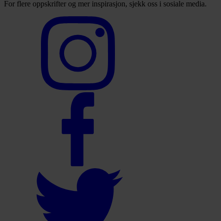
For flere oppskrifter og mer inspirasjon, sjekk oss i sosiale media.
Select
to
visit
our
Instagram
account
Select
to
visit
our
Facebook
account
Select
to
visit
our
Twitter
account