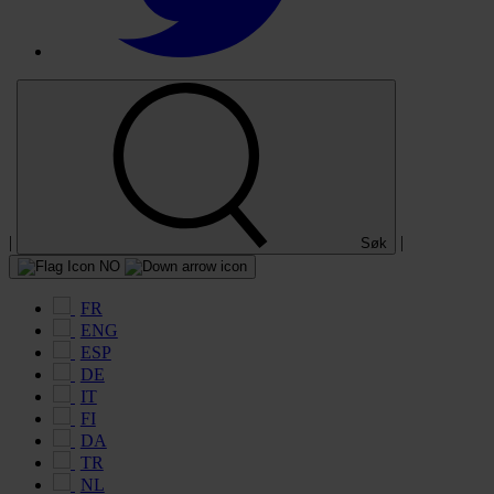
|
|
Søk
NO
FR
ENG
ESP
DE
IT
FI
DA
TR
NL