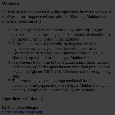
Olivenolje
En frisk og lett søt pizza med syrlige bjørnebær, kremet ricotta og et
streif av sitron – toppet med aromatisk basilikum og Maldon Salt
som balanserer smakene.
Løs opp gjæren i vannet, tilsett salt og olivenolje, og rør
deretter inn melet. Rør deigen i 5–10 minutter til den blir fast
og smidig. Den vil fortsatt virke litt fuktig.
Dekk bollen tett med plastfolie, og legg en tallerken eller
lignende over. La deigen heve i kjøleskap over natten.
Rør ricottaen lett sammen med finrevet sitronskall og litt
sitronsaft, og smak til med en klype Maldon Salt.
Del deigen i to og form til tynne pizzabunner. Smør ricottaen
på bunnene, og fordel bjørnebærene over. Stek pizzaene ved
høy varme (gjerne 250 °C) i 8–10 minutter, til de er gylne og
sprø.
Ta pizzaene ut av ovnen og topp med fersk basilikum,
nykvernet svart pepper, et sjenerøst dryss Maldon Salt og litt
honning. Drypp over litt olivenolje og server straks.
Ingredienser (2 pizzaer)
0/5
0 tilbakemeldinger
Share a recipe
Share a tip