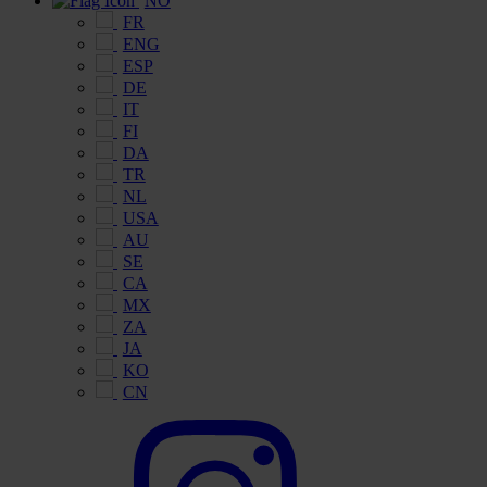
NO
FR
ENG
ESP
DE
IT
FI
DA
TR
NL
USA
AU
SE
CA
MX
ZA
JA
KO
CN