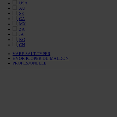
USA
AU
SE
CA
MX
ZA
JA
KO
CN
VÅRE SALT-TYPER
HVOR KJØPER DU MALDON
PROFESJONELLE
Maldon
Salt