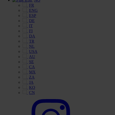
NO
FR
ENG
ESP
DE
IT
FI
DA
TR
NL
USA
AU
SE
CA
MX
ZA
JA
KO
CN