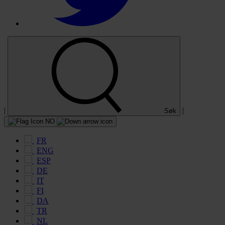
|
|
Søk
NO
FR
ENG
ESP
DE
IT
FI
DA
TR
NL