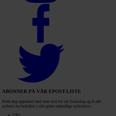
Select
to
visit
our
Facebook
account
Select
to
visit
our
Twitter
account
ABONNER PÅ VÅR EPOST-LISTE
Hold deg oppdatert med siste nytt fra vår forskning og få alle
nyheter fra bedriften i vårt gratis månedlige nyhetsbrev.
URL