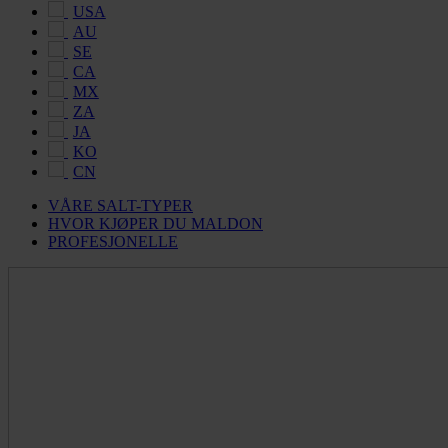
USA
AU
SE
CA
MX
ZA
JA
KO
CN
VÅRE SALT-TYPER
HVOR KJØPER DU MALDON
PROFESJONELLE
Maldon
Salt