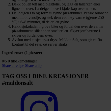
Dekk bollen tett med plastfolie, og legg en tallerken eller
lignende over. La deigen heve i kjøleskap over natten.
Del deigen i to og form til tynne pizzabunner. Pensle bunnene
med litt olivenolje, og stek dem ved høy varme (gjerne 250
°C) i 6–8 minutter, til de er lett gylne.
Hakk sjokoladen i grove biter og fordel den over de varme
pizzabunnene slik at den smelter lett. Skjær jordbærene i
skiver og fordel dem over.
Avslutt med et sjenerøst dryss Maldon Salt, som gir en fin
kontrast til det søte, og server straks.
Ingredienser (2 pizzaer)
0/5
0 tilbakemeldinger
Share a recipe
Share a tip
TAG OSS I DINE KREASJONER
#maldonsalt