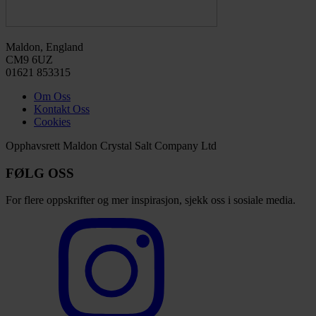
Maldon, England
CM9 6UZ
01621 853315
Om Oss
Kontakt Oss
Cookies
Opphavsrett Maldon Crystal Salt Company Ltd
FØLG OSS
For flere oppskrifter og mer inspirasjon, sjekk oss i sosiale media.
Select
to
visit
our
Instagram
account