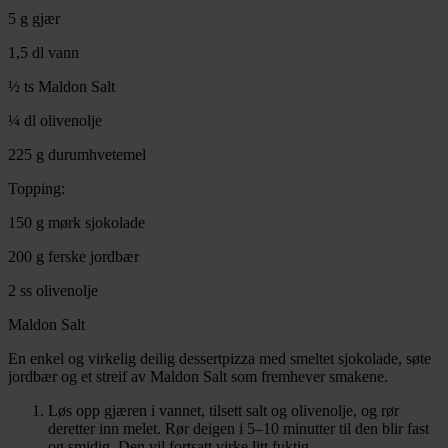
5 g gjær
1,5 dl vann
½ ts Maldon Salt
¼ dl olivenolje
225 g durumhvetemel
Topping:
150 g mørk sjokolade
200 g ferske jordbær
2 ss olivenolje
Maldon Salt
En enkel og virkelig deilig dessertpizza med smeltet sjokolade, søte
jordbær og et streif av Maldon Salt som fremhever smakene.
Løs opp gjæren i vannet, tilsett salt og olivenolje, og rør
deretter inn melet. Rør deigen i 5–10 minutter til den blir fast
og smidig. Den vil fortsatt virke litt fuktig.