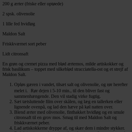
200 g ærter (friske eller optøede)
2 spsk. olivenolie
1 lille fed hvidløg
Maldon Salt
Friskkværnet sort peber
Lidt citronsaft
En grøn og cremet pizza med blød ærtemos, milde artiskokker og
frisk basilikum – toppet med silkeblød stracciatella-ost og et strejf af
Maldon Salt.
Opløs gæren i vandet, tilsæt salt og olivenolie, og rør herefter
melet i. Rør dejen i 5-10 min., til den bliver fast og
sammenhængende. Den vil stadig virke fugtig.
Sæt tætsluttende film over skålen, og læg en tallerken eller
lignende ovenpå, og lad den hæve på køl natten over.
Blend ærter med olivenolie, finthakket hvidløg og en smule
citronsaft til en grov mos. Smag til med Maldon Salt og
friskkværnet peber.
Lad artiskokkerne dryppe af, og skær dem i mindre stykker.