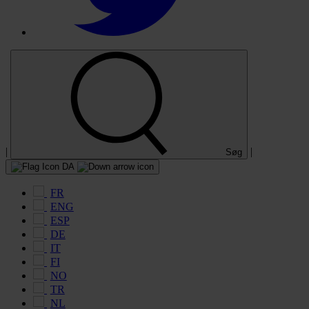
|
|
Søg
DA
FR
ENG
ESP
DE
IT
FI
NO
TR
NL