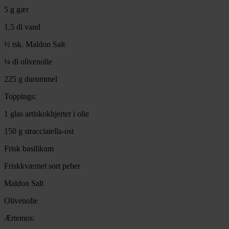
5 g gær
1,5 dl vand
½ tsk. Maldon Salt
¼ dl olivenolie
225 g durummel
Toppings:
1 glas artiskokhjerter i olie
150 g stracciatella-ost
Frisk basilikum
Friskkværnet sort peber
Maldon Salt
Olivenolie
Ærtemos: