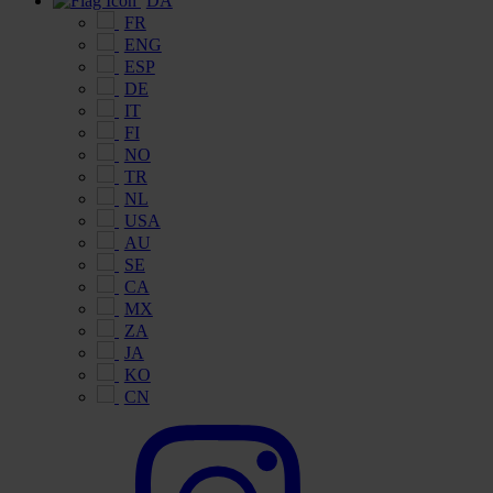
DA
FR
ENG
ESP
DE
IT
FI
NO
TR
NL
USA
AU
SE
CA
MX
ZA
JA
KO
CN