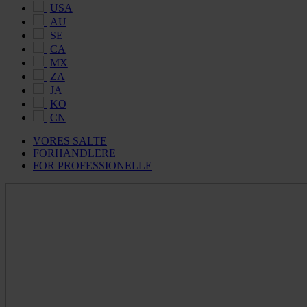
USA
AU
SE
CA
MX
ZA
JA
KO
CN
VORES SALTE
FORHANDLERE
FOR PROFESSIONELLE
Maldon
Salt