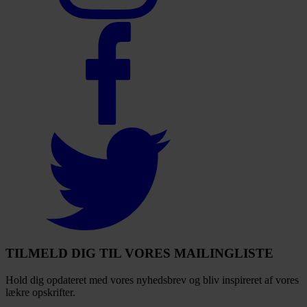
Select
to
visit
our
Facebook
account
Select
to
visit
our
Twitter
account
TILMELD DIG TIL VORES MAILINGLISTE
Hold dig opdateret med vores nyhedsbrev og bliv inspireret af vores
lækre opskrifter.