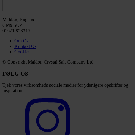
Maldon, England
CM9 6UZ
01621 853315
Om Os
Kontakt Os
Cookies
© Copyright Maldon Crystal Salt Company Ltd
FØLG OS
Tjek vores virksomheds sociale medier for yderligere opskrifter og
inspiration.
Select
to
visit
our
Instagram
account