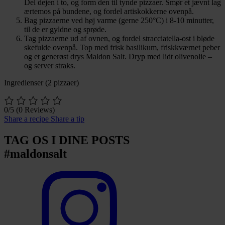
Del dejen i to, og form den til tynde pizzaer. Smør et jævnt lag
ærtemos på bundene, og fordel artiskokkerne ovenpå.
Bag pizzaerne ved høj varme (gerne 250°C) i 8-10 minutter,
til de er gyldne og sprøde.
Tag pizzaerne ud af ovnen, og fordel stracciatella-ost i bløde
skefulde ovenpå. Top med frisk basilikum, friskkværnet peber
og et generøst drys Maldon Salt. Dryp med lidt olivenolie –
og server straks.
Ingredienser (2 pizzaer)
0/5
(0 Reviews)
Share a recipe
Share a tip
TAG OS I DINE POSTS
#maldonsalt