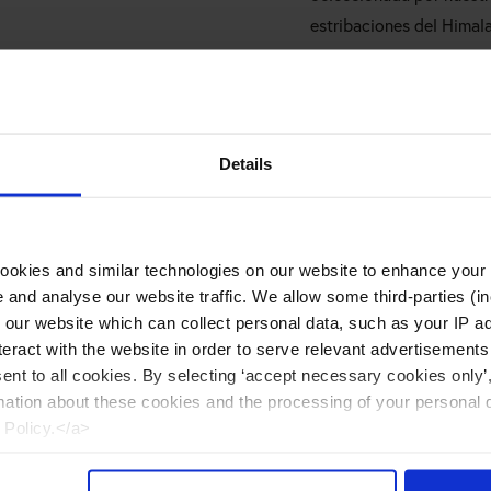
estribaciones del Himala
Details
ENCUENTRA SAL
cookies and similar technologies on our website to enhance your
te and analyse our website traffic. We allow some third-parties (in
MALDON CERCA D
n our website which can collect personal data, such as your IP 
eract with the website in order to serve relevant advertisements
DONDE VIVES
sent to all cookies. By selecting ‘accept necessary cookies only’
mation about these cookies and the processing of your personal 
 Policy.</a>
don está disponible en muchos distribuidor