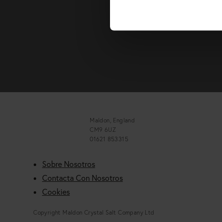
el dist
Maldon, England
CM9 6UZ
01621 853315
Sobre Nosotros
Contacta Con Nosotros
Cookies
Copyright Maldon Crystal Salt Company Ltd