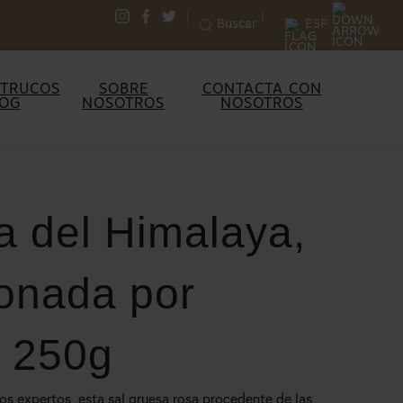
|
|
Buscar
ESP
Select
Select
Select
to
to
to
visit
visit
visit
 TRUCOS
SOBRE
CONTACTA CON
LOG
NOSOTROS
NOSOTROS
our
our
our
Instagram
Facebook
Twitter
account
account
account
a del Himalaya,
ionada por
 250g
os expertos, esta sal gruesa rosa procedente de las