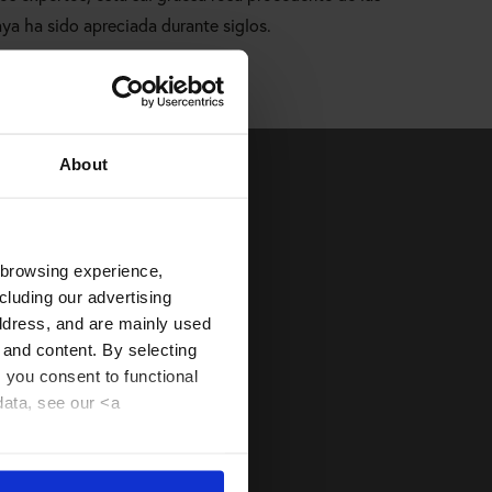
ya ha sido apreciada durante siglos.
About
 browsing experience,
cluding our advertising
E
address, and are mainly used
 and content. By selecting
, you consent to functional
data, see our <a
es. Para encontrar