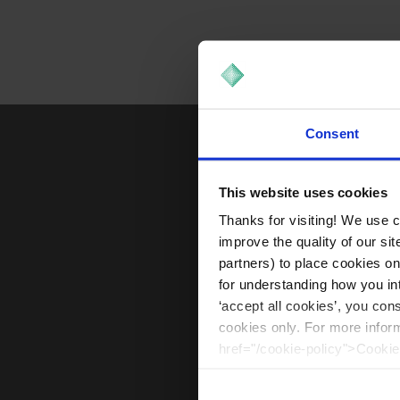
Consent
This website uses cookies
Thanks for visiting! We use 
improve the quality of our si
partners) to place cookies o
for understanding how you int
‘accept all cookies’, you con
cookies only. For more infor
href="/cookie-policy">Cookie
La sal marina Mal