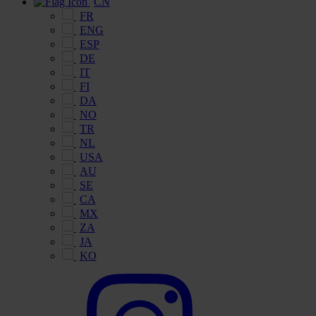
CN
FR
ENG
ESP
DE
IT
FI
DA
NO
TR
NL
USA
AU
SE
CA
MX
ZA
JA
KO