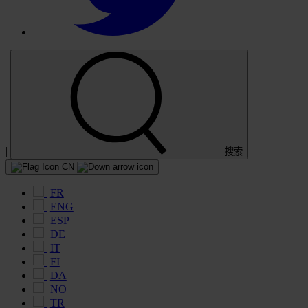
|
|
搜索
CN
FR
ENG
ESP
DE
IT
FI
DA
NO
TR