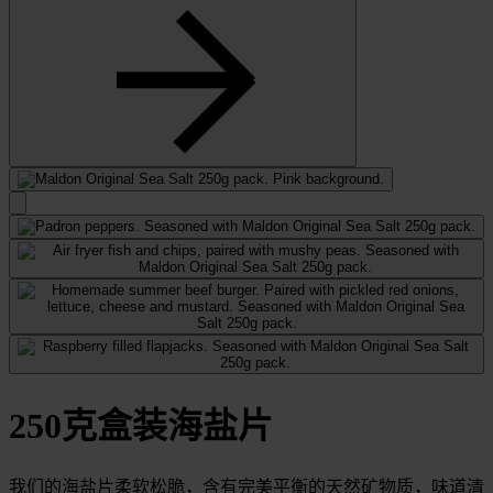
to
go
to
previous
slide
Select
to
go
to
next
slide
250克盒装海盐片
我们的海盐片柔软松脆，含有完美平衡的天然矿物质，味道清