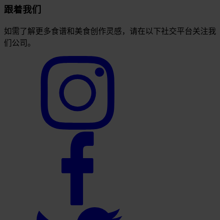
跟着我们
如需了解更多食谱和美食创作灵感，请在以下社交平台关注我
们公司。
Select
to
visit
our
Instagram
account
Select
to
visit
our
Facebook
account
Select
to