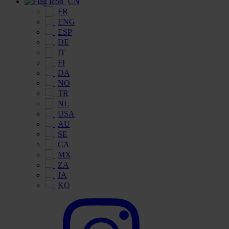
CN
FR
ENG
ESP
DE
IT
FI
DA
NO
TR
NL
USA
AU
SE
CA
MX
ZA
JA
KO