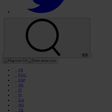
|
|
搜索
CN
FR
ENG
ESP
DE
IT
FI
DA
NO
TR