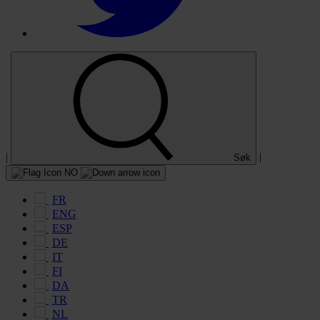
|
|
Søk
NO
FR
ENG
ESP
DE
IT
FI
DA
TR
NL