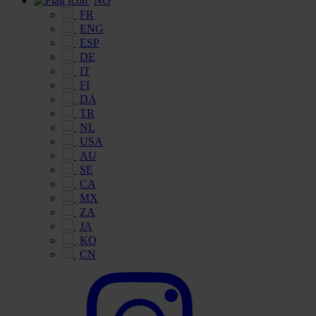
NO
FR
ENG
ESP
DE
IT
FI
DA
TR
NL
USA
AU
SE
CA
MX
ZA
JA
KO
CN