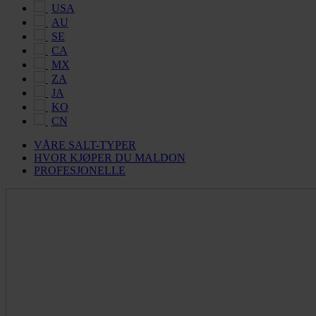
USA
AU
SE
CA
MX
ZA
JA
KO
CN
VÅRE SALT-TYPER
HVOR KJØPER DU MALDON
PROFESJONELLE
Maldon
Salt