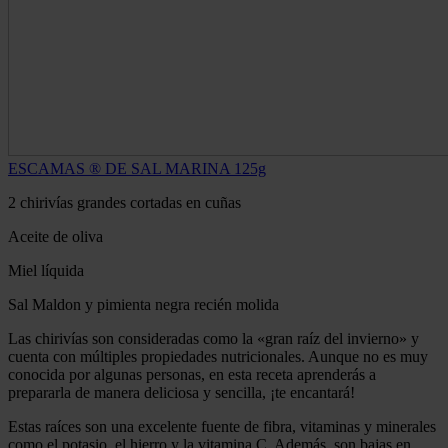
ESCAMAS ® DE SAL MARINA 125g
2 chirivías grandes cortadas en cuñas
Aceite de oliva
Miel líquida
Sal Maldon y pimienta negra recién molida
Las chirivías son consideradas como la «gran raíz del invierno» y
cuenta con múltiples propiedades nutricionales. Aunque no es muy
conocida por algunas personas, en esta receta aprenderás a
prepararla de manera deliciosa y sencilla, ¡te encantará!
Estas raíces son una excelente fuente de fibra, vitaminas y minerales
como el potasio, el hierro y la vitamina C. Además, son bajas en