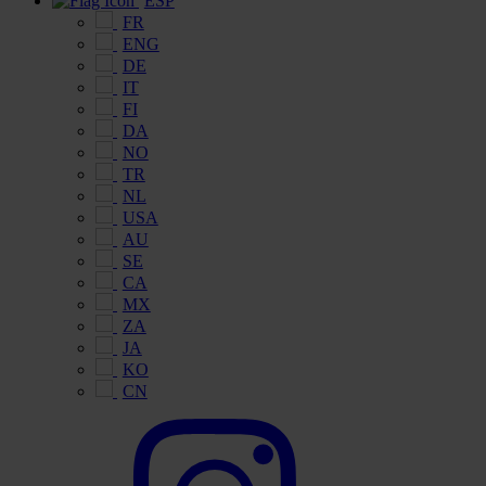
ESP
FR
ENG
DE
IT
FI
DA
NO
TR
NL
USA
AU
SE
CA
MX
ZA
JA
KO
CN