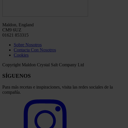
Maldon, England
CM9 6UZ
01621 853315
Sobre Nosotros
Contacta Con Nosotros
Cookies
Copyright Maldon Crystal Salt Company Ltd
SÍGUENOS
Para más recetas e inspiraciones, visita las redes sociales de la
compañía.
Select
to
visit
our
Instagram
account