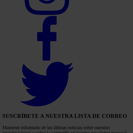
Select
to
visit
our
Facebook
account
Select
to
visit
our
Twitter
account
SUSCRÍBETE A NUESTRA LISTA DE CORREO
Mantente informado de las últimas noticias sobre nuestras
investigaciones y sobre la compañía en nuestra newsletter mensual