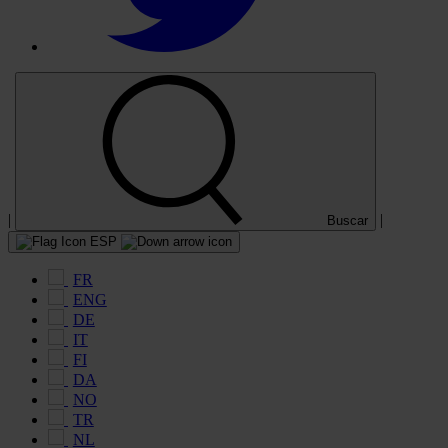
|
|
Buscar
ESP
FR
ENG
DE
IT
FI
DA
NO
TR
NL