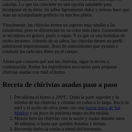
calorías. Lo que las convierte en una opción saludable para
incorporar en tu dieta. Su sabor ligeramente dulce y terroso hace que
sean un acompañante perfecto en muchos platos.
Visualmente, las chirivías tienen un aspecto muy similar a las
zanahorias, pero se diferencian en su color más claro. Generalmente
se incorpora en guisos, purés o sopas. Y es que es una hortaliza de
otoño-invierno. Además de su sabor, las chirivías tienen un perfil
nutricional impresionante, lleno de antioxidantes que ayudan a
combatir los radicales libres en el cuerpo.
Ahora que conoces qué son las chirivías, sigue la receta a
continuación. Reúne los ingredientes necesarios para preparar
chirivías asadas con miel al horno.
Receta de chirivías asadas paso a paso
Precalienta el horno a 200ºC. Quita la parte superior y la
inferior de las chirivías y córtalas en cuñas a lo largo. Rocía la
miel y el aceite de oliva junto con una
buena pizca de Sal
Maldon
y un poco de pimienta negra recién molida.
Mezcla bien las chirivías con la sazón y ásalas durante unos
40 minutos, o hasta que queden doradas y tiernas.
Recuerda darles la vuelta a mitad del horneado.