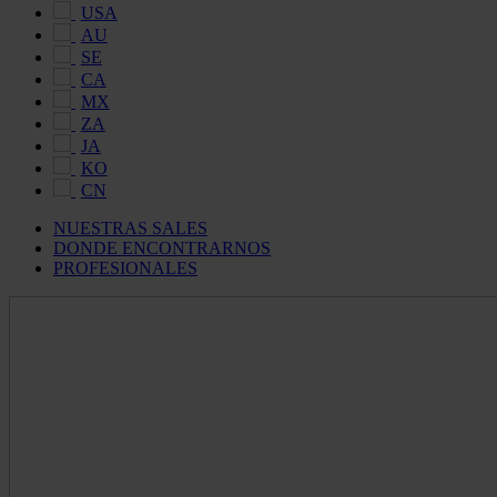
USA
AU
SE
CA
MX
ZA
JA
KO
CN
NUESTRAS SALES
DONDE ENCONTRARNOS
PROFESIONALES
Maldon
Salt