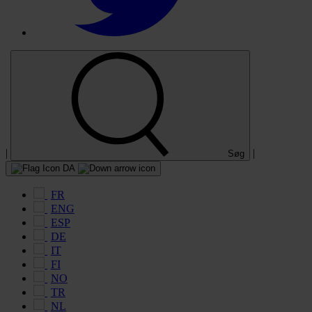
|
|
Søg
DA
FR
ENG
ESP
DE
IT
FI
NO
TR
NL