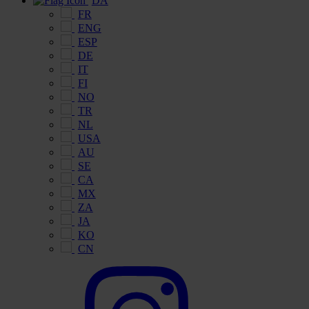
DA
FR
ENG
ESP
DE
IT
FI
NO
TR
NL
USA
AU
SE
CA
MX
ZA
JA
KO
CN