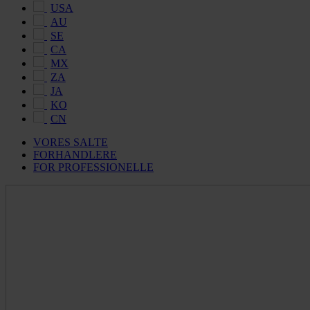
USA
AU
SE
CA
MX
ZA
JA
KO
CN
VORES SALTE
FORHANDLERE
FOR PROFESSIONELLE
Maldon
Salt