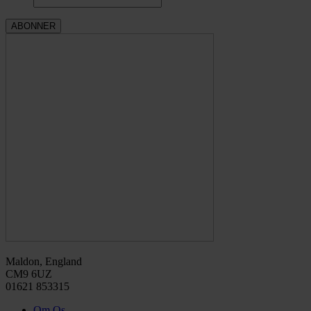
Maldon, England
CM9 6UZ
01621 853315
Om Os