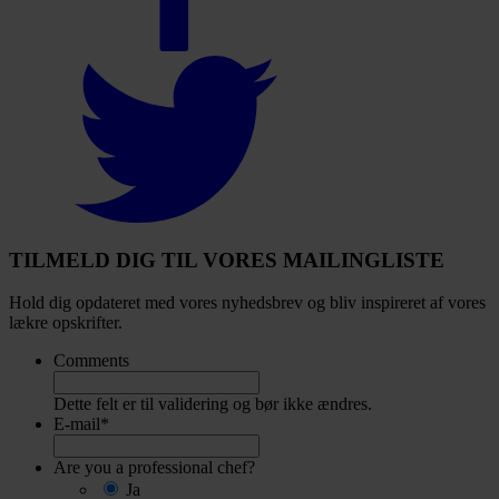
Select
to
visit
our
Twitter
account
TILMELD DIG TIL VORES MAILINGLISTE
Hold dig opdateret med vores nyhedsbrev og bliv inspireret af vores
lækre opskrifter.
Comments
Dette felt er til validering og bør ikke ændres.
E-mail
*
Are you a professional chef?
Ja