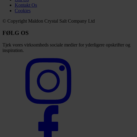
Kontakt Os
Cookies
© Copyright Maldon Crystal Salt Company Ltd
FØLG OS
Tjek vores virksomheds sociale medier for yderligere opskrifter og
inspiration.
Select
to
visit
our
Instagram
account
Select
to
visit
our
Facebook
account