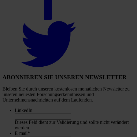
account
Select
to
visit
our
Twitter
account
ABONNIEREN SIE UNSEREN NEWSLETTER
Bleiben Sie durch unseren kostenlosen monatlichen Newsletter zu
unseren neuesten Forschungserkenntnissen und
Unternehmensnachrichten auf dem Laufenden.
LinkedIn
Dieses Feld dient zur Validierung und sollte nicht verändert
werden.
E-mail
*