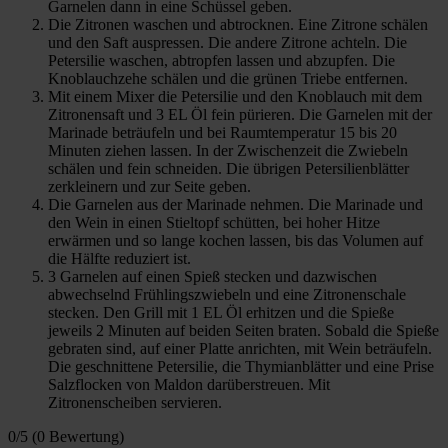
Garnelen dann in eine Schüssel geben.
Die Zitronen waschen und abtrocknen. Eine Zitrone schälen
und den Saft auspressen. Die andere Zitrone achteln. Die
Petersilie waschen, abtropfen lassen und abzupfen. Die
Knoblauchzehe schälen und die grünen Triebe entfernen.
Mit einem Mixer die Petersilie und den Knoblauch mit dem
Zitronensaft und 3 EL Öl fein pürieren. Die Garnelen mit der
Marinade beträufeln und bei Raumtemperatur 15 bis 20
Minuten ziehen lassen. In der Zwischenzeit die Zwiebeln
schälen und fein schneiden. Die übrigen Petersilienblätter
zerkleinern und zur Seite geben.
Die Garnelen aus der Marinade nehmen. Die Marinade und
den Wein in einen Stieltopf schütten, bei hoher Hitze
erwärmen und so lange kochen lassen, bis das Volumen auf
die Hälfte reduziert ist.
3 Garnelen auf einen Spieß stecken und dazwischen
abwechselnd Frühlingszwiebeln und eine Zitronenschale
stecken. Den Grill mit 1 EL Öl erhitzen und die Spieße
jeweils 2 Minuten auf beiden Seiten braten. Sobald die Spieße
gebraten sind, auf einer Platte anrichten, mit Wein beträufeln.
Die geschnittene Petersilie, die Thymianblätter und eine Prise
Salzflocken von Maldon darüberstreuen. Mit
Zitronenscheiben servieren.
0/5
(0 Bewertung)