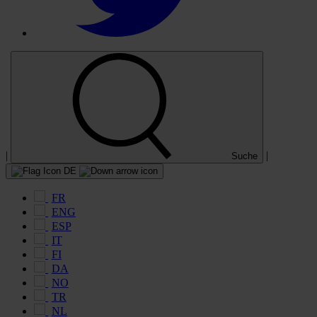
|
|
Suche
DE
FR
ENG
ESP
IT
FI
DA
NO
TR
NL