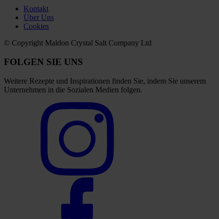
Kontakt
Über Uns
Cookies
© Copyright Maldon Crystal Salt Company Ltd
FOLGEN SIE UNS
Weitere Rezepte und Inspirationen finden Sie, indem Sie unserem
Unternehmen in die Sozialen Medien folgen.
Select
to
visit
our
Instagram
account
Select
to
visit
our
Facebook