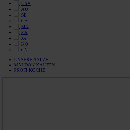
USA
AU
SE
CA
MX
ZA
JA
KO
CN
UNSERE SALZE
MALDON KAUFEN
PROFI-KÖCHE
Maldon
Salt