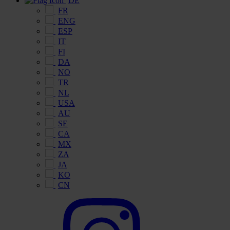
DE
FR
ENG
ESP
IT
FI
DA
NO
TR
NL
USA
AU
SE
CA
MX
ZA
JA
KO
CN