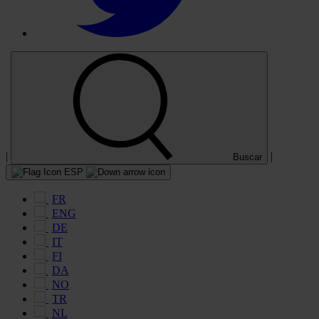
|
|
Buscar
ESP
FR
ENG
DE
IT
FI
DA
NO
TR
NL