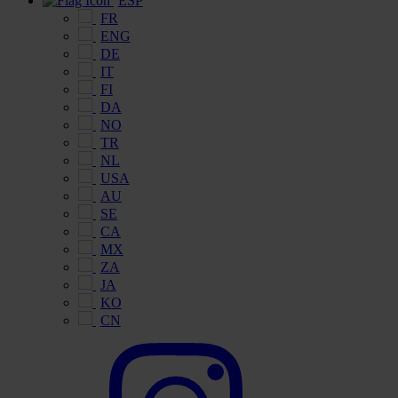
ESP
FR
ENG
DE
IT
FI
DA
NO
TR
NL
USA
AU
SE
CA
MX
ZA
JA
KO
CN