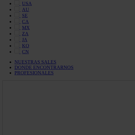
USA
AU
SE
CA
MX
ZA
JA
KO
CN
NUESTRAS SALES
DONDE ENCONTRARNOS
PROFESIONALES
Maldon
Salt