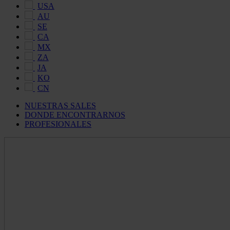
USA
AU
SE
CA
MX
ZA
JA
KO
CN
NUESTRAS SALES
DONDE ENCONTRARNOS
PROFESIONALES
Maldon
Salt