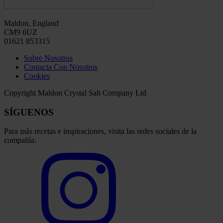
Maldon, England
CM9 6UZ
01621 853315
Sobre Nosotros
Contacta Con Nosotros
Cookies
Copyright Maldon Crystal Salt Company Ltd
SÍGUENOS
Para más recetas e inspiraciones, visita las redes sociales de la
compañía.
Select
to
visit
our
Instagram
account