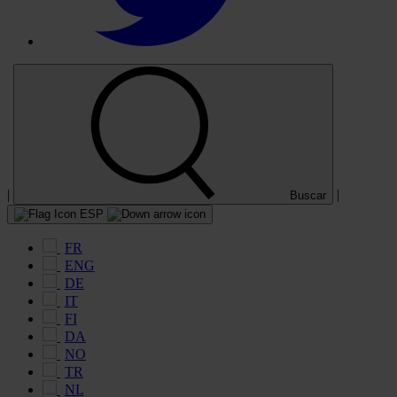
|
|
Buscar
ESP
FR
ENG
DE
IT
FI
DA
NO
TR
NL