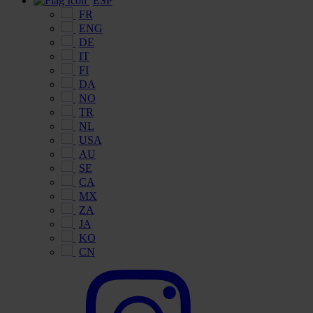
ESP
FR
ENG
DE
IT
FI
DA
NO
TR
NL
USA
AU
SE
CA
MX
ZA
JA
KO
CN