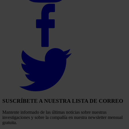
Select
to
visit
our
Facebook
account
Select
to
visit
our
Twitter
account
SUSCRÍBETE A NUESTRA LISTA DE CORREO
Mantente informado de las últimas noticias sobre nuestras
investigaciones y sobre la compañía en nuestra newsletter mensual
gratuita.