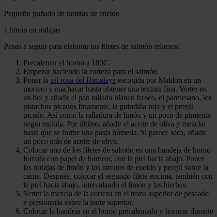
Pequeño puñado de ramitas de eneldo
1 limón en rodajas
Pasos a seguir para elaborar los filetes de salmón rellenos:
Precalentar el horno a 180C.
Empezar haciendo la corteza para el salmón.
Poner la
sal rosa del Himalaya
escogida por Maldon en un
mortero y machacar hasta obtener una textura fina. Verter en
un bol y añadir el pan rallado blanco fresco, el parmesano, los
pistachos picados finamente, la guindilla roja y el perejil
picado. Así como la ralladura de limón y un poco de pimienta
negra molida. Por último, añadir el aceite de oliva y mezclar
hasta que se forme una pasta húmeda. Si parece seca, añadir
un poco más de aceite de oliva.
Colocar uno de los filetes de salmón en una bandeja de horno
forrada con papel de hornear, con la piel hacia abajo. Poner
las rodajas de limón y los ramitos de eneldo y perejil sobre la
carne. Después, colocar el segundo filete encima, también con
la piel hacia abajo, intercalando el limón y las hierbas.
Verter la mezcla de la corteza en el trozo superior de pescado
y presionarla sobre la parte superior.
Colocar la bandeja en el horno precalentado y hornear durante