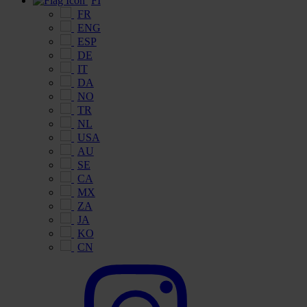
FI
FR
ENG
ESP
DE
IT
DA
NO
TR
NL
USA
AU
SE
CA
MX
ZA
JA
KO
CN