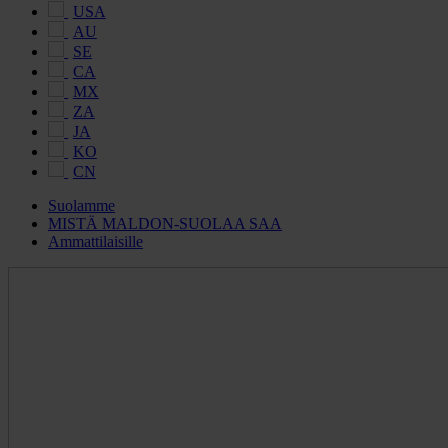
USA
AU
SE
CA
MX
ZA
JA
KO
CN
Suolamme
MISTÄ MALDON-SUOLAA SAA
Ammattilaisille
Maldon
Salt