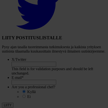
visit
our
Twitter
account
LIITY POSTITUSLISTALLE
Pysy ajan tasalla tuoreimmasta tutkimuksesta ja kaikista yrityksen
uutisista tilaamalla kuukausittain ilmestyvä ilmainen uutiskirjeemme.
X/Twitter
This field is for validation purposes and should be left
unchanged.
E-mail
*
Are you a professional chef?
Kyllä
Ei