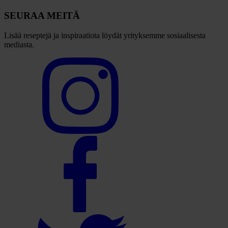
SEURAA MEITÄ
Lisää reseptejä ja inspiraatiota löydät yrityksemme sosiaalisesta
mediasta.
Select
to
visit
our
Instagram
account
Select
to
visit
our
Facebook
account
Select
to