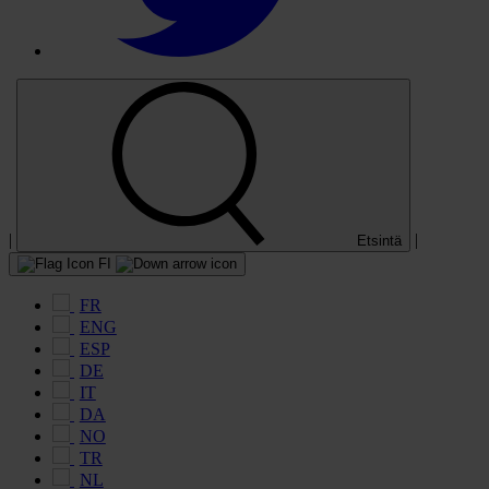
|
|
Etsintä
FI
FR
ENG
ESP
DE
IT
DA
NO
TR
NL