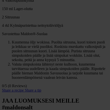
4 Valkosipulinkynttä
150 ml Lager-olutta
2 Sitruunaa
4 rkl Kylmäpuristettua neitsytoliiviöljyä
Savustettua Maldon®-Suolaa
Kuumenna öljy wokissa. Puolita sitruuna, kuori toinen puoli
ja leikkaa se vielä puoliksi. Ruskista murskattu valkosipuli ja
puolen sitruunan kuori. Lisää lämpöä. Purista sitruuna
simpukoiden päälle ja lisää simpukat wokkiin. Lisää olut,
sekoita, peitä ja anna kypsyä 5 minuuttia.
Valuta simpukoista lähtenyt neste kulhoon, kuumenna
tarvittaessa uudelleen ja kaada simpukoiden päälle. Ripottele
päälle hieman Maldonin Savusuolaa ja tarjoile kuumana tai
huoneenlämpöisenä vaalean leivän kanssa.
0/5
(0 Reviews)
Share a recipe
Share a tip
JAA LUOMUKSESI MEILLE
#maldonsalt