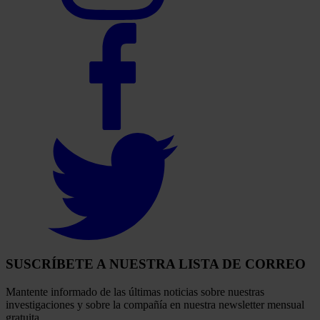
Select
to
visit
our
Facebook
account
Select
to
visit
our
Twitter
account
SUSCRÍBETE A NUESTRA LISTA DE CORREO
Mantente informado de las últimas noticias sobre nuestras
investigaciones y sobre la compañía en nuestra newsletter mensual
gratuita.