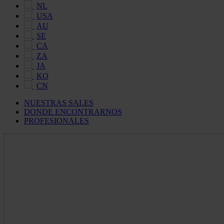
NL
USA
AU
SE
CA
ZA
JA
KO
CN
NUESTRAS SALES
DONDE ENCONTRARNOS
PROFESIONALES
Maldon
Salt