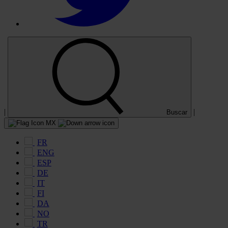
|
|
Buscar
MX
FR
ENG
ESP
DE
IT
FI
DA
NO
TR