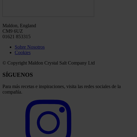
Maldon, England
CM9 6UZ
01621 853315
Sobre Nosotros
Cookies
© Copyright Maldon Crystal Salt Company Ltd
SÍGUENOS
Para más recetas e inspiraciones, visita las redes sociales de la
compañía.
Select
to
visit
our
Instagram
account