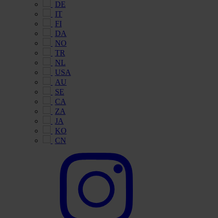
DE
IT
FI
DA
NO
TR
NL
USA
AU
SE
CA
ZA
JA
KO
CN