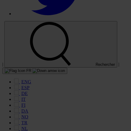
|
|
Rechercher
FR
ENG
ESP
DE
IT
FI
DA
NO
TR
NL