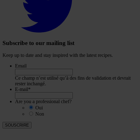
our
Twitter
account
Subscribe to our mailing list
Keep up to date and stay inspired with the latest recipes.
Email
Ce champ n’est utilisé qu’à des fins de validation et devrait
rester inchangé.
E-mail
*
Are you a professional chef?
Oui
Non