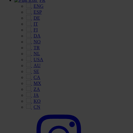
FR
ENG
ESP
DE
IT
FI
DA
NO
TR
NL
USA
AU
SE
CA
MX
ZA
JA
KO
CN