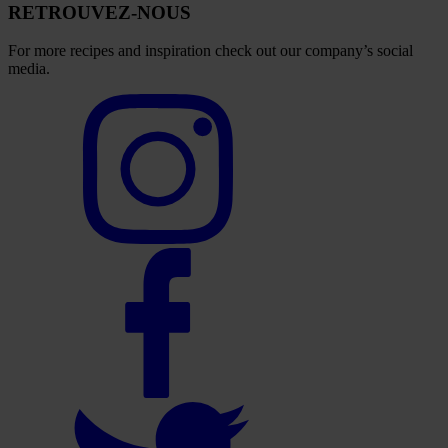
RETROUVEZ-NOUS
For more recipes and inspiration check out our company’s social
media.
Select
to
visit
our
Instagram
account
Select
to
visit
our
Facebook
account
Select
to
visit