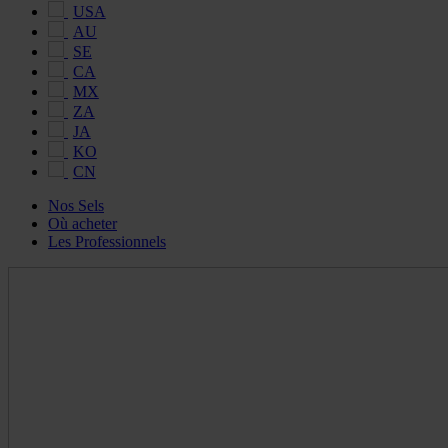
USA
AU
SE
CA
MX
ZA
JA
KO
CN
Nos Sels
Où acheter
Les Professionnels
Maldon
Salt