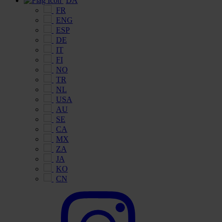
DA
FR
ENG
ESP
DE
IT
FI
NO
TR
NL
USA
AU
SE
CA
MX
ZA
JA
KO
CN