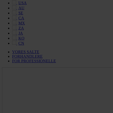
USA
AU
SE
CA
MX
ZA
JA
KO
CN
VORES SALTE
FORHANDLERE
FOR PROFESSIONELLE
Maldon
Salt