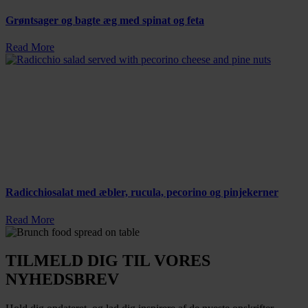
Grøntsager og bagte æg med spinat og feta
Read More
Radicchiosalat med æbler, rucula, pecorino og pinjekerner
Read More
TILMELD DIG TIL VORES
NYHEDSBREV