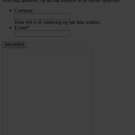
Hold dig opdateret, og lad dig inspirere af de nyeste opskrifter.
Company
Dette felt er til validering og bør ikke ændres.
E-mail
*