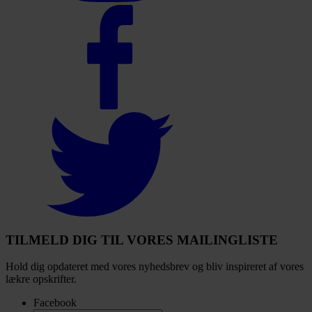
Select
to
visit
our
Facebook
account
Select
to
visit
our
Twitter
account
TILMELD DIG TIL VORES MAILINGLISTE
Hold dig opdateret med vores nyhedsbrev og bliv inspireret af vores
lækre opskrifter.
Facebook