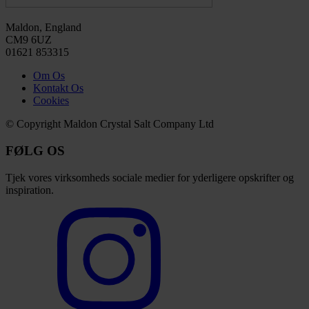
Maldon, England
CM9 6UZ
01621 853315
Om Os
Kontakt Os
Cookies
© Copyright Maldon Crystal Salt Company Ltd
FØLG OS
Tjek vores virksomheds sociale medier for yderligere opskrifter og
inspiration.
Select
to
visit
our
Instagram
account