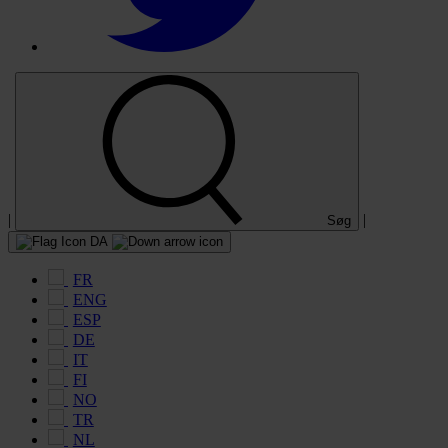
|
|
Søg
DA
FR
ENG
ESP
DE
IT
FI
NO
TR
NL