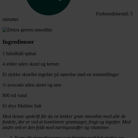
Forberedelsestid: 5
minutter
Ingredienser
1 håndfuld spinat
4 æbler uden skræl og kerner
Et stykke skrællet ingefær på størrelse med en tommelfinger
½ avocado uden skræl og sten
800 ml vand
Et drys Maldon Salt
Med denne opskrift får du en lækker grøn smoothie med alle de
fordele, der er ved at kombinere grøntsager, frugt og ingefær. Med
andre ord er den fyldt med næringsstoffer og vitaminer.
Kom alle ingredienserne i en blender med høj styrke, og