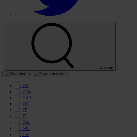
|
|
Zoeken
NL
FR
ENG
ESP
DE
IT
FI
DA
NO
TR