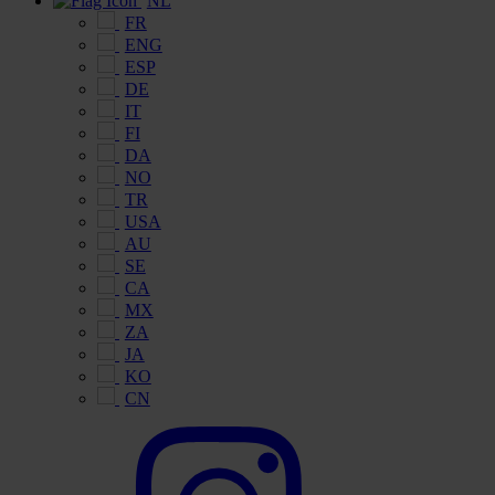
NL
FR
ENG
ESP
DE
IT
FI
DA
NO
TR
USA
AU
SE
CA
MX
ZA
JA
KO
CN