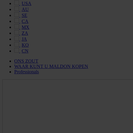
USA
AU
SE
CA
MX
ZA
JA
KO
CN
ONS ZOUT
WAAR KUNT U MALDON KOPEN
Professionals
Maldon
Salt