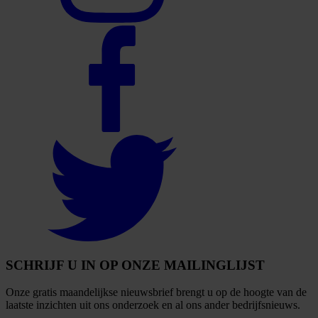
Select
to
visit
our
Facebook
account
Select
to
visit
our
Twitter
account
SCHRIJF U IN OP ONZE MAILINGLIJST
Onze gratis maandelijkse nieuwsbrief brengt u op de hoogte van de
laatste inzichten uit ons onderzoek en al ons ander bedrijfsnieuws.