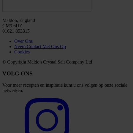
Maldon, England
CM9 6UZ
01621 853315
Over Ons
Neem Contact Met Ons Op
Cookies
© Copyright Maldon Crystal Salt Company Ltd
VOLG ONS
Voor meer recepten en inspiratie kunt u ons volgen op onze sociale
netwerken.
Select
to
visit
our
Instagram
account