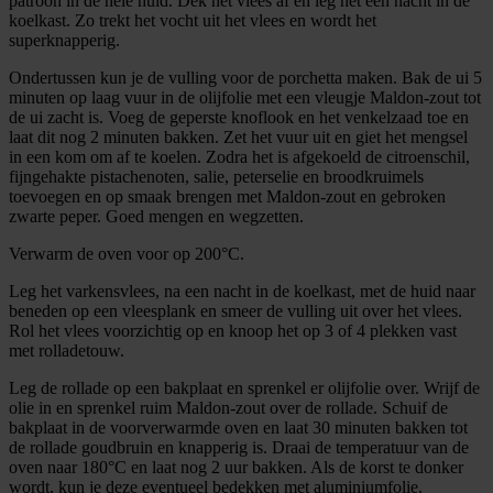
patroon in de hele huid. Dek het vlees af en leg het een nacht in de
koelkast. Zo trekt het vocht uit het vlees en wordt het
superknapperig.
Ondertussen kun je de vulling voor de porchetta maken. Bak de ui 5
minuten op laag vuur in de olijfolie met een vleugje Maldon-zout tot
de ui zacht is. Voeg de geperste knoflook en het venkelzaad toe en
laat dit nog 2 minuten bakken. Zet het vuur uit en giet het mengsel
in een kom om af te koelen. Zodra het is afgekoeld de citroenschil,
fijngehakte pistachenoten, salie, peterselie en broodkruimels
toevoegen en op smaak brengen met Maldon-zout en gebroken
zwarte peper. Goed mengen en wegzetten.
Verwarm de oven voor op 200°C.
Leg het varkensvlees, na een nacht in de koelkast, met de huid naar
beneden op een vleesplank en smeer de vulling uit over het vlees.
Rol het vlees voorzichtig op en knoop het op 3 of 4 plekken vast
met rolladetouw.
Leg de rollade op een bakplaat en sprenkel er olijfolie over. Wrijf de
olie in en sprenkel ruim Maldon-zout over de rollade. Schuif de
bakplaat in de voorverwarmde oven en laat 30 minuten bakken tot
de rollade goudbruin en knapperig is. Draai de temperatuur van de
oven naar 180°C en laat nog 2 uur bakken. Als de korst te donker
wordt, kun je deze eventueel bedekken met aluminiumfolie.