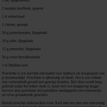
1 uit, fijngesneden
2 teentjes knoflook, geperst
1 tl venkelzaad
1 citroen, geraspt
50 g pistachenoten, fijngehakt
10 g salie, fijngehakt
15 g peterselie, fijngehakt
50 g verse broodkruimels
1 el Maldon-zout
Porchetta is een heerlijk alternatief voor kalkoen als hoogtepunt van
je feestmaaltijd. Porchetta is afkomstig uit Italië. Het is een rollade
van varkensbuik gevuld met geurige kruiden. Het vlees wordt lang
gekookt zodat het lekker mals is, maar met een knapperig laagje.
Serveer deze porchetta met gebakken aardappelen met rozemarijn
en verse gesauteerde groenten.
Bereid eerst het varkensvlees voor. Kerf met een mes een ruitvormig