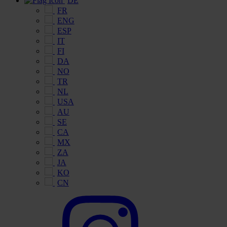
DE
FR
ENG
ESP
IT
FI
DA
NO
TR
NL
USA
AU
SE
CA
MX
ZA
JA
KO
CN