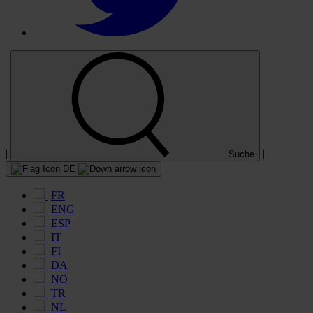
|
|
Suche
DE
FR
ENG
ESP
IT
FI
DA
NO
TR
NL