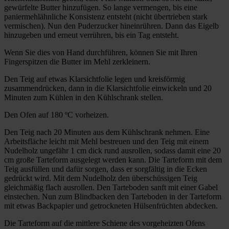
gewürfelte Butter hinzufügen. So lange vermengen, bis eine
paniermehlähnliche Konsistenz entsteht (nicht übertrieben stark
vermischen). Nun den Puderzucker hineinrühren. Dann das Eigelb
hinzugeben und erneut verrühren, bis ein Tag entsteht.
Wenn Sie dies von Hand durchführen, können Sie mit Ihren
Fingerspitzen die Butter im Mehl zerkleinern.
Den Teig auf etwas Klarsichtfolie legen und kreisförmig
zusammendrücken, dann in die Klarsichtfolie einwickeln und 20
Minuten zum Kühlen in den Kühlschrank stellen.
Den Ofen auf 180 ºC vorheizen.
Den Teig nach 20 Minuten aus dem Kühlschrank nehmen. Eine
Arbeitsfläche leicht mit Mehl bestreuen und den Teig mit einem
Nudelholz ungefähr 1 cm dick rund ausrollen, sodass damit eine 20
cm große Tarteform ausgelegt werden kann. Die Tarteform mit dem
Teig ausfüllen und dafür sorgen, dass er sorgfältig in die Ecken
gedrückt wird. Mit dem Nudelholz den überschüssigen Teig
gleichmäßig flach ausrollen. Den Tarteboden sanft mit einer Gabel
einstechen. Nun zum Blindbacken den Tarteboden in der Tarteform
mit etwas Backpapier und getrockneten Hülsenfrüchten abdecken.
Die Tarteform auf die mittlere Schiene des vorgeheizten Ofens