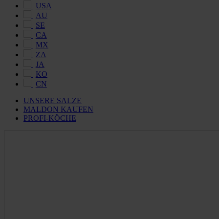
USA
AU
SE
CA
MX
ZA
JA
KO
CN
UNSERE SALZE
MALDON KAUFEN
PROFI-KÖCHE
Maldon
Salt