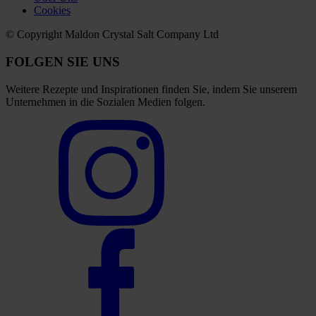
Cookies
© Copyright Maldon Crystal Salt Company Ltd
FOLGEN SIE UNS
Weitere Rezepte und Inspirationen finden Sie, indem Sie unserem
Unternehmen in die Sozialen Medien folgen.
Select
to
visit
our
Instagram
account
Select
to
visit
our
Facebook
account