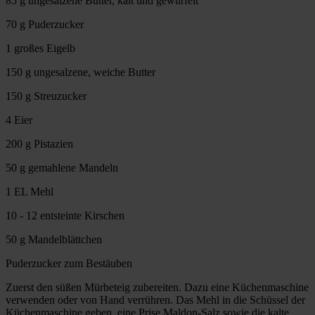
85 g ungesalzene Butter, kalt und gewürfelt
70 g Puderzucker
1 großes Eigelb
150 g ungesalzene, weiche Butter
150 g Streuzucker
4 Eier
200 g Pistazien
50 g gemahlene Mandeln
1 EL Mehl
10 - 12 entsteinte Kirschen
50 g Mandelblättchen
Puderzucker zum Bestäuben
Zuerst den süßen Mürbeteig zubereiten. Dazu eine Küchenmaschine
verwenden oder von Hand verrühren. Das Mehl in die Schüssel der
Küchenmaschine geben, eine Prise Maldon-Salz sowie die kalte,