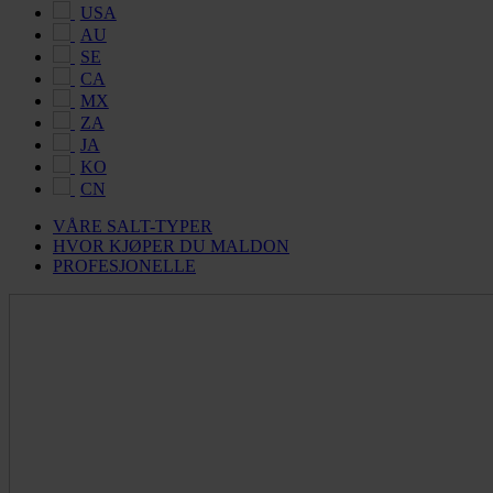
USA
AU
SE
CA
MX
ZA
JA
KO
CN
VÅRE SALT-TYPER
HVOR KJØPER DU MALDON
PROFESJONELLE
Maldon
Salt