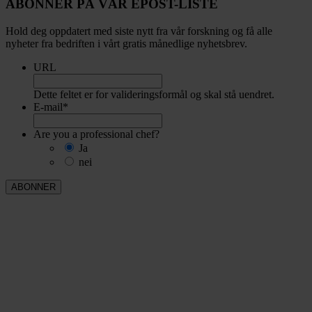
ABONNER PÅ VÅR EPOST-LISTE
Hold deg oppdatert med siste nytt fra vår forskning og få alle
nyheter fra bedriften i vårt gratis månedlige nyhetsbrev.
URL
Dette feltet er for valideringsformål og skal stå uendret.
E-mail
*
Are you a professional chef?
Ja
nei