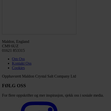
Maldon, England
CM9 6UZ
01621 853315
Om Oss
Kontakt Oss
Cookies
Opphavsrett Maldon Crystal Salt Company Ltd
FØLG OSS
For flere oppskrifter og mer inspirasjon, sjekk oss i sosiale media.
Select
to