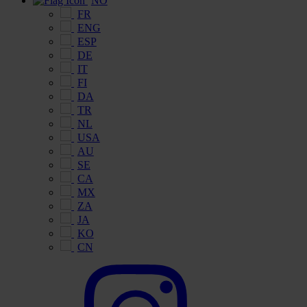
NO
FR
ENG
ESP
DE
IT
FI
DA
TR
NL
USA
AU
SE
CA
MX
ZA
JA
KO
CN