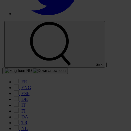
|
|
Søk
NO
FR
ENG
ESP
DE
IT
FI
DA
TR
NL