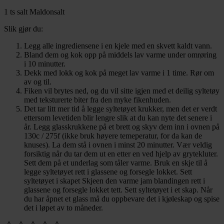
1 ts salt Maldonsalt
Slik gjør du:
Legg alle ingrediensene i en kjele med en skvett kaldt vann.
Bland dem og kok opp på middels lav varme under omrøring
i 10 minutter.
Dekk med lokk og kok på meget lav varme i 1 time. Rør om
av og til.
Fiken vil brytes ned, og du vil sitte igjen med et deilig syltetøy
med teksturerte biter fra den myke fikenhuden.
Det tar litt mer tid å legge syltetøyet krukker, men det er verdt
ettersom levetiden blir lengre slik at du kan nyte det senere i
år. Legg glasskrukkene på et brett og skyv dem inn i ovnen på
130c / 275f (ikke bruk høyere temeperatur, for da kan de
knuses). La dem stå i ovnen i minst 20 minutter. Vær veldig
forsiktig når du tar dem ut en etter en ved hjelp av grytekluter.
Sett dem på et underlag som tåler varme. Bruk en skje til å
legge syltetøyet rett i glassene og forsegle lokket. Sett
syltetøyet i skapet Skjeen den varme jam blandingen rett i
glassene og forsegle lokket tett. Sett syltetøyet i et skap. Når
du har åpnet et glass må du oppbevare det i kjøleskap og spise
det i løpet av to måneder.