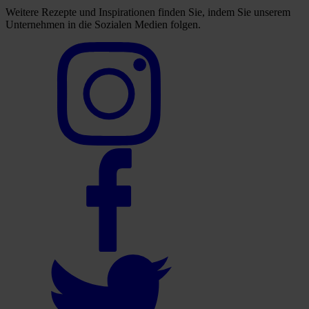
Weitere Rezepte und Inspirationen finden Sie, indem Sie unserem
Unternehmen in die Sozialen Medien folgen.
Select
to
visit
our
Instagram
account
Select
to
visit
our
Facebook
account
Select
to
visit
our