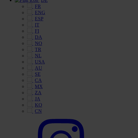
DE
FR
ENG
ESP
IT
FI
DA
NO
TR
NL
USA
AU
SE
CA
MX
ZA
JA
KO
CN