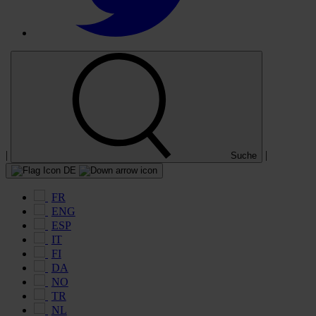
|
|
Suche
DE
FR
ENG
ESP
IT
FI
DA
NO
TR
NL