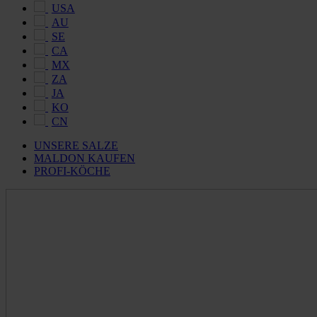
USA
AU
SE
CA
MX
ZA
JA
KO
CN
UNSERE SALZE
MALDON KAUFEN
PROFI-KÖCHE
Maldon
Salt