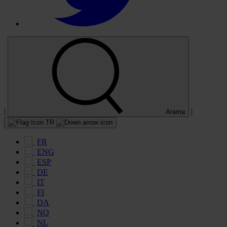
|
|
Arama
TR
FR
ENG
ESP
DE
IT
FI
DA
NO
NL