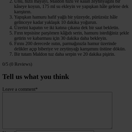
Unu, hızlı mayayı, Maldon tuzu ve kalan zeytinyağını bir
kâseye koyun, 175 ml su ekleyin ve yapışkan hâle gelene dek
karıştırın.
Yapışkan hamuru hafif yağlı bir yüzeyde, pürüzsüz hâle
gelinceye kadar yaklaşık 10 dakika yoğurun.
Üzerini kapatın ve iki katına çıkana dek bir saat bekletin.
Fırın tepsisine parşömen kâğıdı serin, hamuru istediğiniz şekle
getirin ve kabarması için 30 dakika daha bekleyin.
Fırını 200 derecede ısıtın, parmağınızla hamur üzerinde
delikler açıp biberiye ve zeytinyağı karışımını üstüne dökün.
Bir tutam Maldon tuz daha serpin ve 20 dakika pişirin.
0/5
(0 Reviews)
Tell us what you think
Leave a comment*