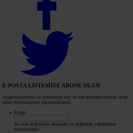
our
Facebook
account
Select
to
visit
our
Twitter
account
E-POSTA LİSTEMİZE ABONE OLUN
Araştırmalarımıza ve şirketimize dair en son haberleri ücretsiz aylık
haber bültenimizden öğrenebilirsiniz.
Email
Bu alan doğrulama amaçlıdır ve değişiklik yapılmadan
bırakılmalıdır.