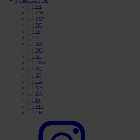
TR
FR
ENG
ESP
DE
IT
FI
DA
NO
NL
USA
AU
SE
CA
MX
ZA
JA
KO
CN