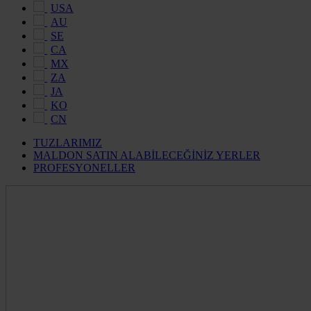
USA
AU
SE
CA
MX
ZA
JA
KO
CN
TUZLARIMIZ
MALDON SATIN ALABİLECEĞİNİZ YERLER
PROFESYONELLER
Maldon
Salt