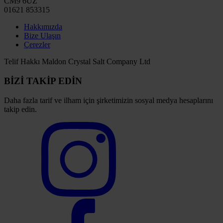
CM9 6UZ
01621 853315
Hakkımızda
Bize Ulaşın
Çerezler
Telif Hakkı Maldon Crystal Salt Company Ltd
BİZİ TAKİP EDİN
Daha fazla tarif ve ilham için şirketimizin sosyal medya hesaplarını
takip edin.
Select
to
visit
our
Instagram
account
Select
to
visit