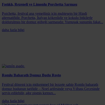
Fıstıklı, Rezeneli ve Limonlu Porchetta Sarması
Porchetta, festival ana yemeğiniz için muhteşem bir Hindi
alternatifidir. Porchetta, İtalyan kökenlidir ve kokulu bitkilerle
doldurulmuş bir domuz göbeği sarmasıdır. Yumuşak sunumlu fakat...
daha fazla bilgi
Romlu Baharatlı Domuz Budu Rosto
Festival dönemi için mükemmel bir lezzete sahip Romlu baharatlı
domuz budunun tarifidir – Noel arifesinde veya Yılbaşı Gecesinde
servis edilebilir, ağır pişmiş kırmızı...
daha fazla bilgi