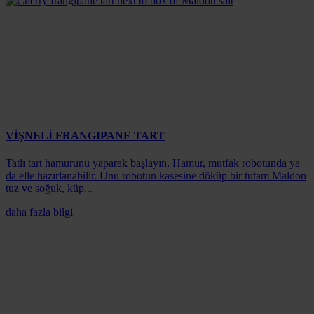
VİŞNELİ FRANGIPANE TART
Tatlı tart hamurunu yaparak başlayın. Hamur, mutfak robotunda ya
da elle hazırlanabilir. Unu robotun kasesine döküp bir tutam Maldon
tuz ve soğuk, küp...
daha fazla bilgi