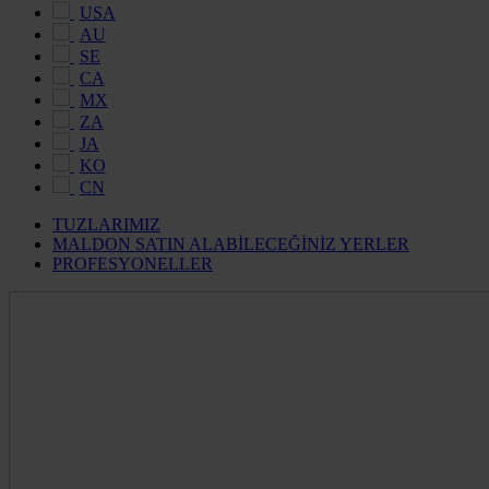
USA
AU
SE
CA
MX
ZA
JA
KO
CN
TUZLARIMIZ
MALDON SATIN ALABİLECEĞİNİZ YERLER
PROFESYONELLER
Maldon
Salt