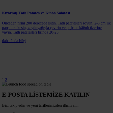
Kızarmış Tatlı Patates ve Kinoa Salatası
Önceden fırını 200 derecede ısıtın. Tatlı patatesleri soyun, 2-3 cm’lik
parçalara kesin, zeytinyağıyla çevirin ve pişirme kâğıdı üzerine
yayın. Tatlı patatesleri fırında 20-25...
daha fazla bilgi
Next
Page
1
2
E-POSTA LİSTEMİZE KATILIN
Bizi takip edin ve yeni tariflerimizden ilham alın.