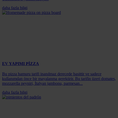
daha fazla bilgi
EV YAPIMI PİZZA
Bu pizza hamuru tarifi inanılmaz derecede basittir ve sadece
kullanımdan önce bir mayalanma gerektirir. Bu tarifin üzeri domates,
mozzarella peyniri, İtalyan jambonu, parmesan...
daha fazla bilgi