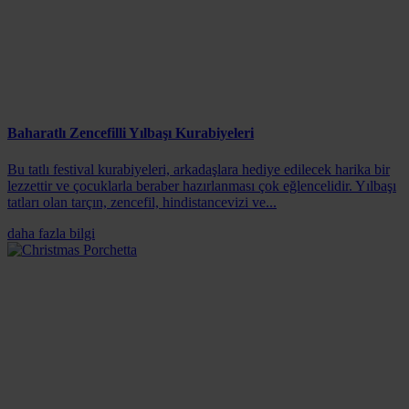
Baharatlı Zencefilli Yılbaşı Kurabiyeleri
Bu tatlı festival kurabiyeleri, arkadaşlara hediye edilecek harika bir
lezzettir ve çocuklarla beraber hazırlanması çok eğlencelidir. Yılbaşı
tatları olan tarçın, zencefil, hindistancevizi ve...
daha fazla bilgi