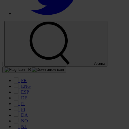
|
|
Arama
TR
FR
ENG
ESP
DE
IT
FI
DA
NO
NL