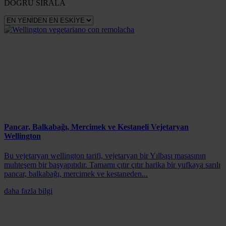
DOĞRU SIRALA
Pancar, Balkabağı, Mercimek ve Kestaneli Vejetaryan
Wellington
Bu vejetaryan wellington tarifi, vejetaryan bir Yılbaşı masasının
muhteşem bir başyapıtıdır. Tamamı çıtır çıtır harika bir yufkaya sarılı
pancar, balkabağı, mercimek ve kestaneden...
daha fazla bilgi