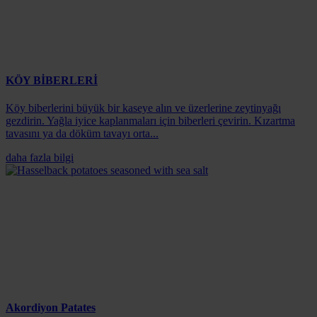
KÖY BİBERLERİ
Köy biberlerini büyük bir kaseye alın ve üzerlerine zeytinyağı
gezdirin. Yağla iyice kaplanmaları için biberleri çevirin. Kızartma
tavasını ya da döküm tavayı orta...
daha fazla bilgi
Akordiyon Patates