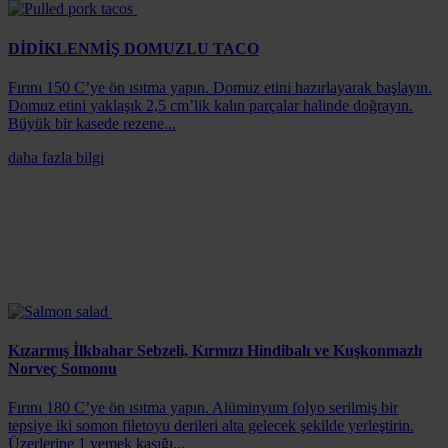
DİDİKLENMİŞ DOMUZLU TACO
Fırını 150 C’ye ön ısıtma yapın. Domuz etini hazırlayarak başlayın.
Domuz etini yaklaşık 2,5 cm’lik kalın parçalar halinde doğrayın.
Büyük bir kasede rezene...
daha fazla bilgi
Kızarmış İlkbahar Sebzeli, Kırmızı Hindibalı ve Kuşkonmazlı
Norveç Somonu
Fırını 180 C’ye ön ısıtma yapın. Alüminyum folyo serilmiş bir
tepsiye iki somon filetoyu derileri alta gelecek şekilde yerleştirin.
Üzerlerine 1 yemek kaşığı...