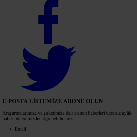
Select
to
visit
our
Facebook
account
Select
to
visit
our
Twitter
account
E-POSTA LİSTEMİZE ABONE OLUN
Araştırmalarımıza ve şirketimize dair en son haberleri ücretsiz aylık
haber bültenimizden öğrenebilirsiniz.
Email