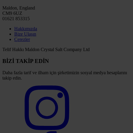
Maldon, England
CM9 6UZ
01621 853315
Hakkımızda
Bize Ulaşın
Çerezler
Telif Hakkı Maldon Crystal Salt Company Ltd
BİZİ TAKİP EDİN
Daha fazla tarif ve ilham için şirketimizin sosyal medya hesaplarını
takip edin.
Select
to
visit
our
Instagram
account