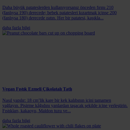
Daha büyük patateslerden kullanıyorsanız önceden fırını 210
(fanlıysa 190) derecede; bebek patatesleri kızartmak içinse 200
(fanlıysa 180) derecede ısıtın. Her bir patatesi, kaşıkla...
daha fazla bilgi
Vegan Fıstık Ezmeli Çikolatalı Tatlı
Nasıl yapılır: 18 cm’lik kare bir kek kalıbının içini tamamen
yağlayın. Pişirme kâğıdını yanlardan taşacak şekilde içine yerleştirin.
Fıstıkları, kakaoyu, Maldon tuzu ve...
daha fazla bilgi