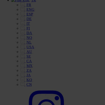
TR
FR
ENG
ESP
DE
IT
FI
DA
NO
NL
USA
AU
SE
CA
MX
ZA
JA
KO
CN