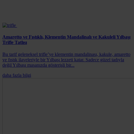
Amaretto ve Fıstıklı, Klementin Mandalinalı ve Kakuleli Yılbaşı
Trifle Tatlısı
Bu tarif geleneksel trifle’ye klementin mandalinası, kakule, amaretto
ve fıstık ilaveleriyle bir Yılbaşı lezzeti katar. Sadece güzel tadıyla
değil Yılbaşı masanızda gösterişli bir...
daha fazla bilgi