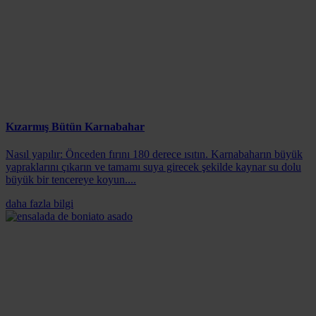
Kızarmış Bütün Karnabahar
Nasıl yapılır: Önceden fırını 180 derece ısıtın. Karnabaharın büyük
yapraklarını çıkarın ve tamamı suya girecek şekilde kaynar su dolu
büyük bir tencereye koyun....
daha fazla bilgi