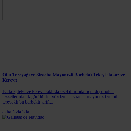
Otlu Tereyağı ve Siracha Mayonezli Barbekü Teke, Istakoz ve
Kerevit
Istakoz, teke ve kerevit sıklıkla özel durumlar için düşünülen
lezzetler olarak görülür bu yüzden isli siracha mayonezli ve otlu
tereyağlı bu barbekü tarifi,...
daha fazla bilgi