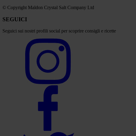
© Copyright Maldon Crystal Salt Company Ltd
SEGUICI
Seguici sui nostri profili social per scoprire consigli e ricette
Select
to
visit
our
Instagram
account
Select
to
visit
our
Facebook
account
Select