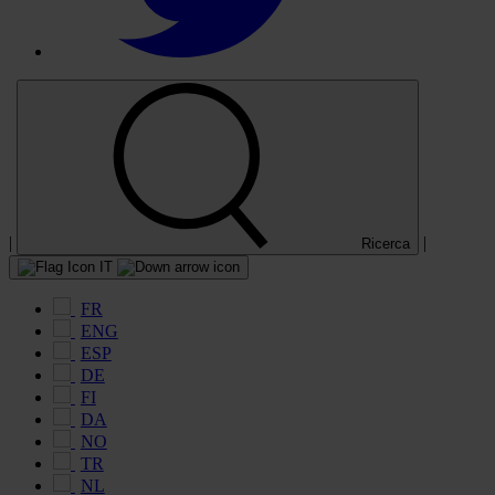
|
|
Ricerca
IT
FR
ENG
ESP
DE
FI
DA
NO
TR
NL