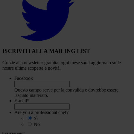
to
visit
our
Twitter
account
ISCRIVITI ALLA MAILING LIST
Grazie alla newsletter gratuita, ogni mese sarai aggiornato sulle
nostre ultime scoperte e novità.
Facebook
Questo campo serve per la convalida e dovrebbe essere
lasciato inalterato.
E-mail
*
Are you a professional chef?
Sì
No