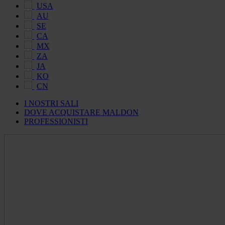
USA
AU
SE
CA
MX
ZA
JA
KO
CN
I NOSTRI SALI
DOVE ACQUISTARE MALDON
PROFESSIONISTI
Maldon
Salt