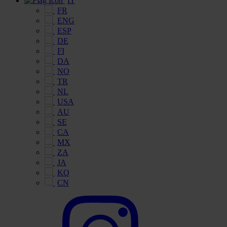
IT
FR
ENG
ESP
DE
FI
DA
NO
TR
NL
USA
AU
SE
CA
MX
ZA
JA
KO
CN