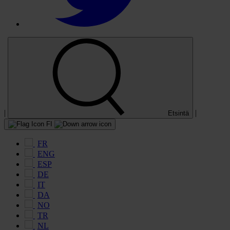
|
|
Etsintä
FI
FR
ENG
ESP
DE
IT
DA
NO
TR
NL