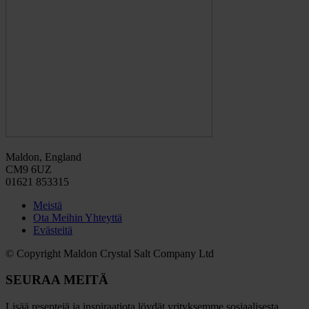
Maldon, England
CM9 6UZ
01621 853315
Meistä
Ota Meihin Yhteyttä
Evästeitä
© Copyright Maldon Crystal Salt Company Ltd
SEURAA MEITÄ
Lisää reseptejä ja inspiraatiota löydät yrityksemme sosiaalisesta