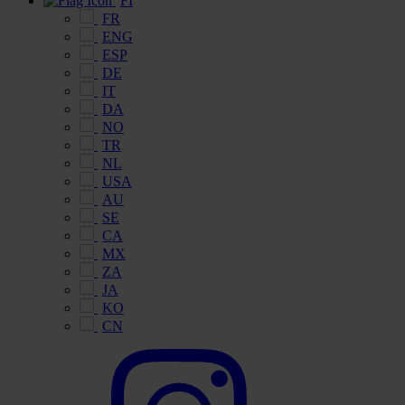
FI
FR
ENG
ESP
DE
IT
DA
NO
TR
NL
USA
AU
SE
CA
MX
ZA
JA
KO
CN