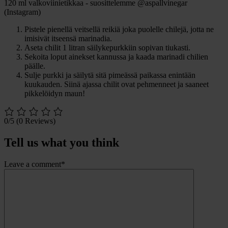
120 ml valkoviinietikkaa - suosittelemme @aspallvinegar
(Instagram)
Pistele pienellä veitsellä reikiä joka puolelle chilejä, jotta ne
imisivät itseensä marinadia.
Aseta chilit 1 litran säilykepurkkiin sopivan tiukasti.
Sekoita loput ainekset kannussa ja kaada marinadi chilien
päälle.
Sulje purkki ja säilytä sitä pimeässä paikassa enintään
kuukauden. Siinä ajassa chilit ovat pehmenneet ja saaneet
pikkelöidyn maun!
0/5
(0 Reviews)
Tell us what you think
Leave a comment*