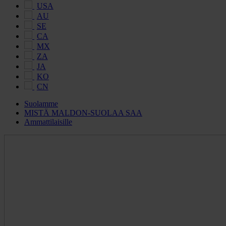
USA
AU
SE
CA
MX
ZA
JA
KO
CN
Suolamme
MISTÄ MALDON-SUOLAA SAA
Ammattilaisille
Maldon
Salt