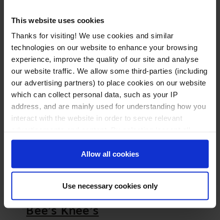
brunchs de fin de semana con una receta de
Bloody Mary cargado que promete una...
This website uses cookies
Thanks for visiting! We use cookies and similar
technologies on our website to enhance your browsing
MÁS INFORMACIÓN
experience, improve the quality of our site and analyse
our website traffic. We allow some third-parties (including
our advertising partners) to place cookies on our website
which can collect personal data, such as your IP
address, and are mainly used for understanding how you
interact with the website in order to serve relevant
advertisements and content. By selecting ‘accept all
cookies’, you consent to all cookies. By selecting ‘accept
necessary cookies only’, you consent to functional
Allow all cookies
cookies only. For more information about these cookies
and the processing of your personal data, see our <a
Use necessary cookies only
href="/cookie-policy">Cookie Policy.</a>
Cóctel de naranja y jengibre
Bee’s Knee’s