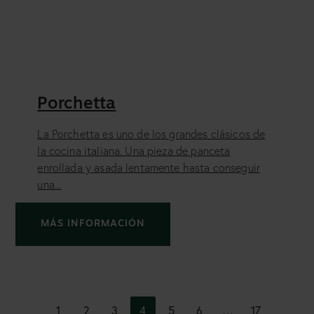
Porchetta
La Porchetta es uno de los grandes clásicos de
la cocina italiana. Una pieza de panceta
enrollada y asada lentamente hasta conseguir
una...
MÁS INFORMACIÓN
1
2
3
4
5
6
…
17