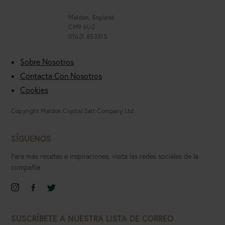
Maldon, England
CM9 6UZ
01621 853315
Sobre Nosotros
Contacta Con Nosotros
Cookies
Copyright Maldon Crystal Salt Company Ltd
SÍGUENOS
Para más recetas e inspiraciones, visita las redes sociales de la
compañía.
Select
Select
Select
to
to
to
SUSCRÍBETE A NUESTRA LISTA DE CORREO