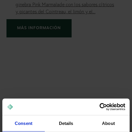
ginebra Pink Marmalade con los sabores cítricos
y picantes del Cointreau, el limón y el...
MÁS INFORMACIÓN
Bloody Mary con alcohol
Consent
Details
About
¿Qué es un Bloody Mary cargado? Mejora tus