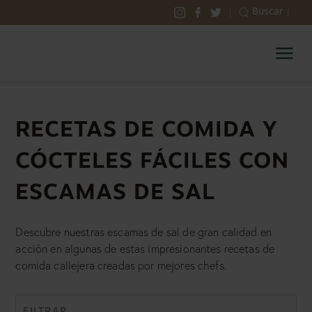
Skip
|
Buscar
|
Select
Select
Select
to
Maldon
to
to
to
content
Salt
visit
visit
visit
our
our
our
Instagram
Facebook
Twitter
account
account
account
RECETAS DE COMIDA Y
CÓCTELES FÁCILES CON
ESCAMAS DE SAL
Descubre nuestras escamas de sal de gran calidad en
acción en algunas de estas impresionantes recetas de
comida callejera creadas por mejores chefs.
FILTRAR